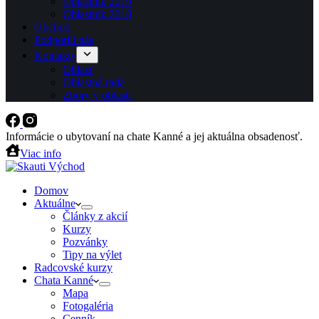
Oblastník 2019
Oblastník 2018
Obchod
Podporili nás
Kontakty
Oblasť
Oblastná rada
Zbory v oblasti
Informácie o ubytovaní na chate Kanné a jej aktuálna obsadenosť.
Viac info
Domov
Aktuálne
Články z akcií
Kurzy
Pozvánky
Tipy na výlet
Radcovské kurzy
Chata Kanné
Mapa
Fotogaléria
Cenník