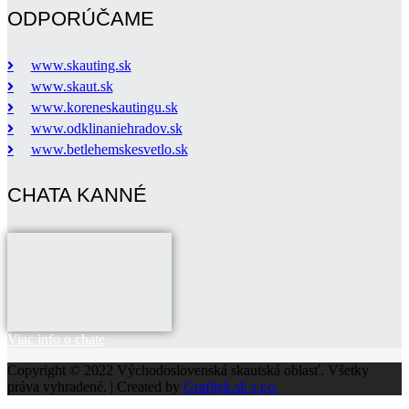
ODPORÚČAME
www.skauting.sk
www.skaut.sk
www.koreneskautingu.sk
www.odklinaniehradov.sk
www.betlehemskesvetlo.sk
CHATA KANNÉ
Viac info o chate
Copyright © 2022 Východoslovenská skautská oblasť. Všetky
práva vyhradené. | Created by
Grafitek.sk s.r.o.