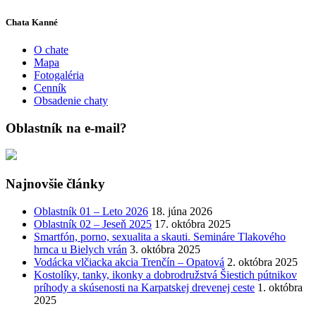
Chata Kanné
O chate
Mapa
Fotogaléria
Cenník
Obsadenie chaty
Oblastník na e-mail?
Najnovšie články
Oblastník 01 – Leto 2026
18. júna 2026
Oblastník 02 – Jeseň 2025
17. októbra 2025
Smartfón, porno, sexualita a skauti. Semináre Tlakového
hrnca u Bielych vrán
3. októbra 2025
Vodácka vlčiacka akcia Trenčín – Opatová
2. októbra 2025
Kostolíky, tanky, ikonky a dobrodružstvá Šiestich pútnikov
príhody a skúsenosti na Karpatskej drevenej ceste
1. októbra
2025