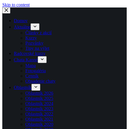
Skip to content
Domov
Aktuálne
Články z akcií
Kurzy
Pozvánky
Tipy na výlet
Radcovské kurzy
Chata Kanné
Mapa
Fotogaléria
Cenník
Obsadenie chaty
Oblastník
Oblastník 2026
Oblastník 2025
Oblastník 2024
Oblastník 2023
Oblastník 2022
Oblastník 2021
Oblastník 2020