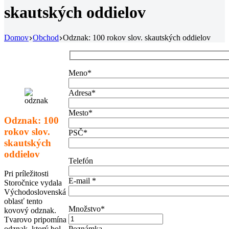
skautských oddielov
Domov
Obchod
Odznak: 100 rokov slov. skautských oddielov
Meno*
Adresa*
Mesto*
Odznak: 100
rokov slov.
PSČ*
skautských
oddielov
Telefón
Pri príležitosti
E-mail *
Storočnice vydala
Východoslovenská
oblasť tento
Množstvo*
kovový odznak.
Tvarovo pripomína
odznak, ktorý bol
Poznámka