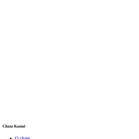
Chata Kanné
O chate