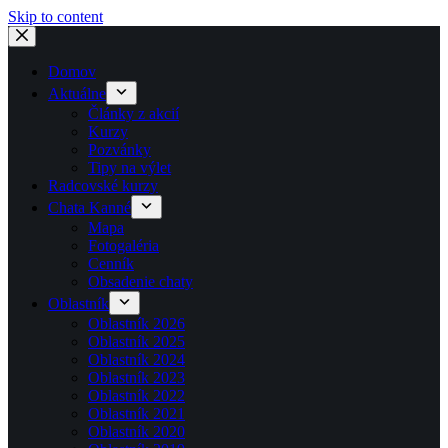
Skip to content
Domov
Aktuálne
Články z akcií
Kurzy
Pozvánky
Tipy na výlet
Radcovské kurzy
Chata Kanné
Mapa
Fotogaléria
Cenník
Obsadenie chaty
Oblastník
Oblastník 2026
Oblastník 2025
Oblastník 2024
Oblastník 2023
Oblastník 2022
Oblastník 2021
Oblastník 2020