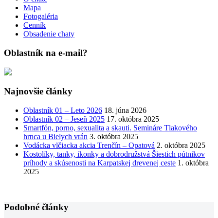
Mapa
Fotogaléria
Cenník
Obsadenie chaty
Oblastník na e-mail?
Najnovšie články
Oblastník 01 – Leto 2026
18. júna 2026
Oblastník 02 – Jeseň 2025
17. októbra 2025
Smartfón, porno, sexualita a skauti. Semináre Tlakového
hrnca u Bielych vrán
3. októbra 2025
Vodácka vlčiacka akcia Trenčín – Opatová
2. októbra 2025
Kostolíky, tanky, ikonky a dobrodružstvá Šiestich pútnikov
príhody a skúsenosti na Karpatskej drevenej ceste
1. októbra
2025
Podobné články