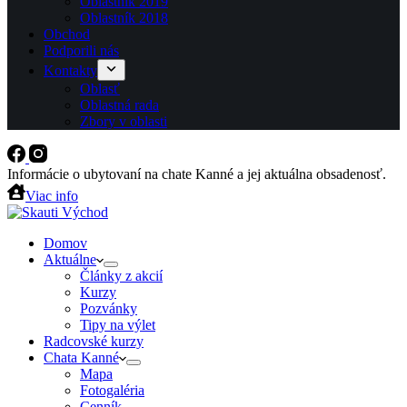
Oblastník 2019
Oblastník 2018
Obchod
Podporili nás
Kontakty
Oblasť
Oblastná rada
Zbory v oblasti
Informácie o ubytovaní na chate Kanné a jej aktuálna obsadenosť.
Viac info
Domov
Aktuálne
Články z akcií
Kurzy
Pozvánky
Tipy na výlet
Radcovské kurzy
Chata Kanné
Mapa
Fotogaléria
Cenník