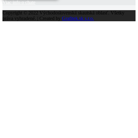
Viac info o chate
Copyright © 2022 Východoslovenská skautská oblasť. Všetky
práva vyhradené. | Created by
Grafitek.sk s.r.o.