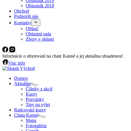
Oblastník 2019
Oblastník 2018
Obchod
Podporili nás
Kontakty
Oblasť
Oblastná rada
Zbory v oblasti
Informácie o ubytovaní na chate Kanné a jej aktuálna obsadenosť.
Viac info
Domov
Aktuálne
Články z akcií
Kurzy
Pozvánky
Tipy na výlet
Radcovské kurzy
Chata Kanné
Mapa
Fotogaléria
Cenník