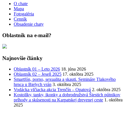
O chate
Mapa
Fotogaléria
Cenník
Obsadenie chaty
Oblastník na e-mail?
Najnovšie články
Oblastník 01 – Leto 2026
18. júna 2026
Oblastník 02 – Jeseň 2025
17. októbra 2025
Smartfón, porno, sexualita a skauti. Semináre Tlakového
hrnca u Bielych vrán
3. októbra 2025
Vodácka vlčiacka akcia Trenčín – Opatová
2. októbra 2025
Kostolíky, tanky, ikonky a dobrodružstvá Šiestich pútnikov
príhody a skúsenosti na Karpatskej drevenej ceste
1. októbra
2025