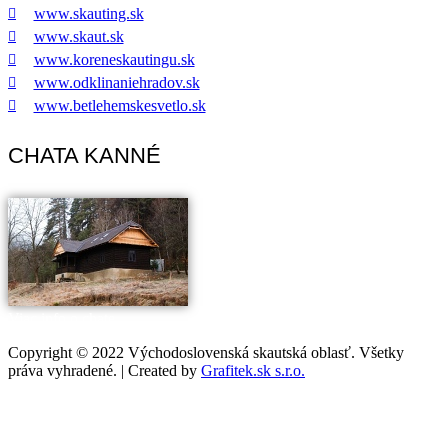
www.skauting.sk
www.skaut.sk
www.koreneskautingu.sk
www.odklinaniehradov.sk
www.betlehemskesvetlo.sk
CHATA KANNÉ
Viac info o chate
Copyright © 2022 Východoslovenská skautská oblasť. Všetky
práva vyhradené. | Created by
Grafitek.sk s.r.o.