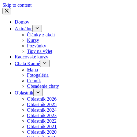
Skip to content
Domov
Aktuálne
Články z akcií
Kurzy
Pozvánky
Tipy na výlet
Radcovské kurzy
Chata Kanné
Mapa
Fotogaléria
Cenník
Obsadenie chaty
Oblastník
Oblastník 2026
Oblastník 2025
Oblastník 2024
Oblastník 2023
Oblastník 2022
Oblastník 2021
Oblastník 2020