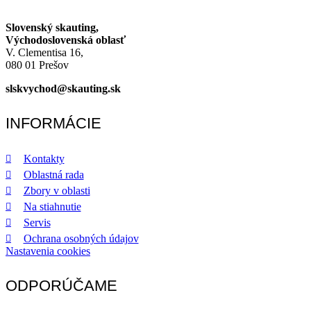
Slovenský skauting,
Východoslovenská oblasť
V. Clementisa 16,
080 01 Prešov
slskvychod@skauting.sk
INFORMÁCIE
Kontakty
Oblastná rada
Zbory v oblasti
Na stiahnutie
Servis
Ochrana osobných údajov
Nastavenia cookies
ODPORÚČAME