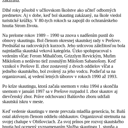
zakázaná.
Dlhé roky pôsobil v učňovskom školstve ako učiteľ odborných
predmetov. Aj v dobe, keď bol skauting zakázaný, na škole viedol
turistické krúžky. V 80-tych rokoch sa zapojil do ochranárskeho
hnutia Strom života.
Na prelome rokov 1989 – 1990 sa znova s nadšením pustil do
obnovy skautingu. Bol členom okresnej skautskej rady v Prešove.
Prednášal na radcovských kurzoch. Jeho srdcovou záležitosťou bola
najmladšia skautská veková kategória. Úzko spolupracoval s
vedením vĺčat: Ferom Mihaličom, Grizzlym Revickým, Mufim
Miklošom a nedávno tiež zosnulým Milošom Sabanošom. Keď
vznikol v Prešove II. zbor zostavený z dvoch oddielov vĺčat a
jedného skautského, bol zvolený za jeho vodcu. Podieľal sa na
organizovaní, aj vedení letných táborov v rokoch 1990 až 1993.
Po kríze skautingu, ktorá začala snemom v roku 1994 a skončila
snemom v januári 1997 sa v Prešove rozpadol I. zbor skautov aj
dievčenský zbor. Práve odchovanci Balúovho zboru udržali
skautskú iskru v meste.
Keď vedenie skautingu v meste prevzala mladšia generácia, br. Balú
ostal aktívnym členom oddielu oldskautov. Organizoval stretnutia na
svojej chalupe v Obišovciach. Za svoj prínos pre rozvoj skautského
hnutia bol ocenený vyznamenaním Služba skautingu 1. stupňa a