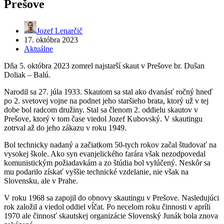
Prešove
Jozef Lenarčič
17. októbra 2023
Aktuálne
Dňa 5. októbra 2023 zomrel najstarší skaut v Prešove br. Dušan
Doliak – Balú.
Narodil sa 27. júla 1933. Skautom sa stal ako dvanásť ročný hneď
po 2. svetovej vojne na podnet jeho staršieho brata, ktorý už v tej
dobe bol radcom družiny. Stal sa členom 2. oddielu skautov v
Prešove, ktorý v tom čase viedol Jozef Kubovský. V skautingu
zotrval až do jeho zákazu v roku 1949.
Bol technicky nadaný a začiatkom 50-tych rokov začal študovať na
vysokej škole. Ako syn evanjelického farára však nezodpovedal
komunistickým požiadavkám a zo štúdia bol vylúčený. Neskôr sa
mu podarilo získať vyššie technické vzdelanie, nie však na
Slovensku, ale v Prahe.
V roku 1968 sa zapojil do obnovy skautingu v Prešove. Nasledujúci
rok založil a viedol oddiel vĺčat. Po necelom roku činnosti v apríli
1970 ale činnosť skautskej organizácie Slovenský Junák bola znova