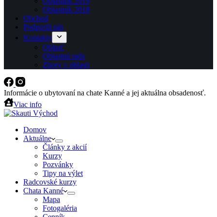
Oblastník 2019
Oblastník 2018
Obchod
Podporili nás
Kontakty
Oblasť
Oblastná rada
Zbory v oblasti
Informácie o ubytovaní na chate Kanné a jej aktuálna obsadenosť.
Viac info
Domov
Aktuálne
Články z akcií
Kurzy
Pozvánky
Tipy na výlet
Radcovské kurzy
Chata Kanné
Mapa
Fotogaléria
Cenník