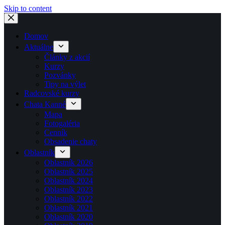
Skip to content
Domov
Aktuálne
Články z akcií
Kurzy
Pozvánky
Tipy na výlet
Radcovské kurzy
Chata Kanné
Mapa
Fotogaléria
Cenník
Obsadenie chaty
Oblastník
Oblastník 2026
Oblastník 2025
Oblastník 2024
Oblastník 2023
Oblastník 2022
Oblastník 2021
Oblastník 2020