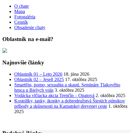
O chate
Mapa
Fotogaléria
Cenník
Obsadenie chaty
Oblastník na e-mail?
Najnovšie články
Oblastník 01 – Leto 2026
18. júna 2026
Oblastník 02 – Jeseň 2025
17. októbra 2025
Smartfón, porno, sexualita a skauti. Semináre Tlakového
hrnca u Bielych vrán
3. októbra 2025
Vodácka vlčiacka akcia Trenčín – Opatová
2. októbra 2025
Kostolíky, tanky, ikonky a dobrodružstvá Šiestich pútnikov
príhody a skúsenosti na Karpatskej drevenej ceste
1. októbra
2025