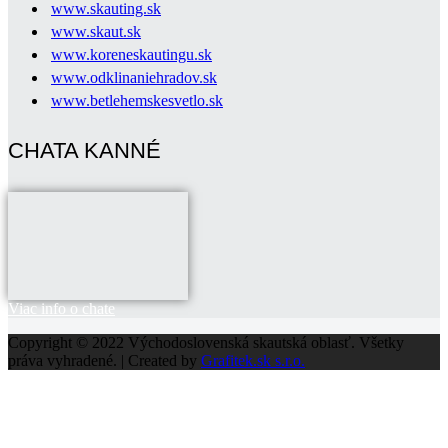
www.skauting.sk
www.skaut.sk
www.koreneskautingu.sk
www.odklinaniehradov.sk
www.betlehemskesvetlo.sk
CHATA KANNÉ
Viac info o chate
Copyright © 2022 Východoslovenská skautská oblasť. Všetky
práva vyhradené. | Created by
Grafitek.sk s.r.o.