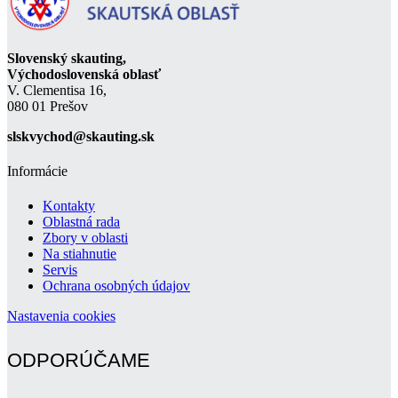
Slovenský skauting,
Východoslovenská oblasť
V. Clementisa 16,
080 01 Prešov
slskvychod@skauting.sk
Informácie
Kontakty
Oblastná rada
Zbory v oblasti
Na stiahnutie
Servis
Ochrana osobných údajov
Nastavenia cookies
ODPORÚČAME