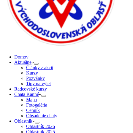
Domov
Aktuálne
Články z akcií
Kurzy
Pozvánky
Tipy na výlet
Radcovské kurzy
Chata Kanné
Mapa
Fotogaléria
Cenník
Obsadenie chaty
Oblastník
Oblastník 2026
Oblastník 2025