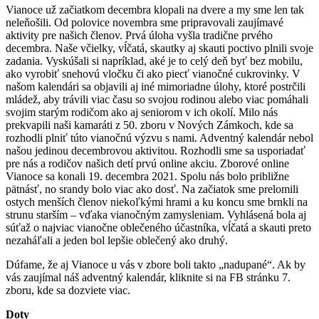
Vianoce už začiatkom decembra klopali na dvere a my sme len tak
neleňošili. Od polovice novembra sme pripravovali zaujímavé
aktivity pre našich členov. Prvá úloha vyšla tradične prvého
decembra. Naše včielky, vĺčatá, skautky aj skauti poctivo plnili svoje
zadania. Vyskúšali si napríklad, aké je to celý deň byť bez mobilu,
ako vyrobiť snehovú vločku či ako piecť vianočné cukrovinky. V
našom kalendári sa objavili aj iné mimoriadne úlohy, ktoré postrčili
mládež, aby trávili viac času so svojou rodinou alebo viac pomáhali
svojim starým rodičom ako aj seniorom v ich okolí. Milo nás
prekvapili naši kamaráti z 50. zboru v Nových Zámkoch, kde sa
rozhodli plniť túto vianočnú výzvu s nami. Adventný kalendár nebol
našou jedinou decembrovou aktivitou. Rozhodli sme sa usporiadať
pre nás a rodičov našich detí prvú online akciu. Zborové online
Vianoce sa konali 19. decembra 2021. Spolu nás bolo približne
pätnásť, no srandy bolo viac ako dosť. Na začiatok sme prelomili
ostych menších členov niekoľkými hrami a ku koncu sme brnkli na
strunu starším – vďaka vianočným zamysleniam. Vyhlásená bola aj
súťaž o najviac vianočne oblečeného účastníka, vĺčatá a skauti preto
nezaháľali a jeden bol lepšie oblečený ako druhý.
Dúfame, že aj Vianoce u vás v zbore boli takto „nadupané“. Ak by
vás zaujímal náš adventný kalendár, kliknite si na FB stránku 7.
zboru, kde sa dozviete viac.
Doty