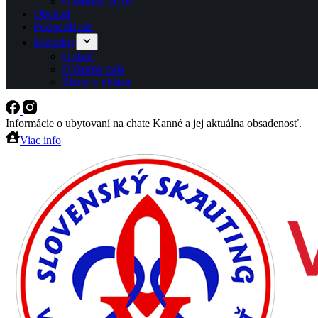
Oblastník 2018
Obchod
Podporili nás
Kontakty
Oblasť
Oblastná rada
Zbory v oblasti
Informácie o ubytovaní na chate Kanné a jej aktuálna obsadenosť.
Viac info