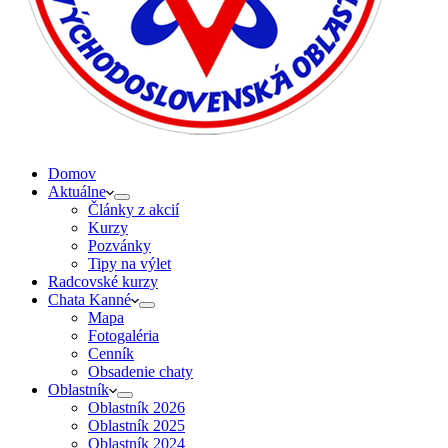
Domov
Aktuálne
Články z akcií
Kurzy
Pozvánky
Tipy na výlet
Radcovské kurzy
Chata Kanné
Mapa
Fotogaléria
Cenník
Obsadenie chaty
Oblastník
Oblastník 2026
Oblastník 2025
Oblastník 2024