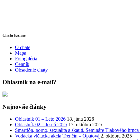
Chata Kanné
O chate
Mapa
Fotogaléria
Cenník
Obsadenie chaty
Oblastník na e-mail?
Najnovšie články
Oblastník 01 – Leto 2026
18. júna 2026
Oblastník 02 – Jeseň 2025
17. októbra 2025
Smartfón, porno, sexualita a skauti. Semináre Tlakového hrnca
Vodácka vlčiacka akcia Trenčín – Opatová
2. októbra 2025