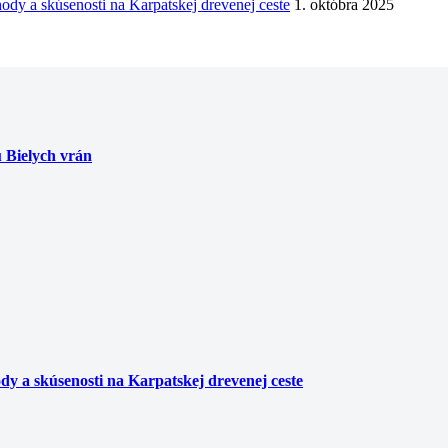
hody a skúsenosti na Karpatskej drevenej ceste
1. októbra 2025
u Bielych vrán
ody a skúsenosti na Karpatskej drevenej ceste