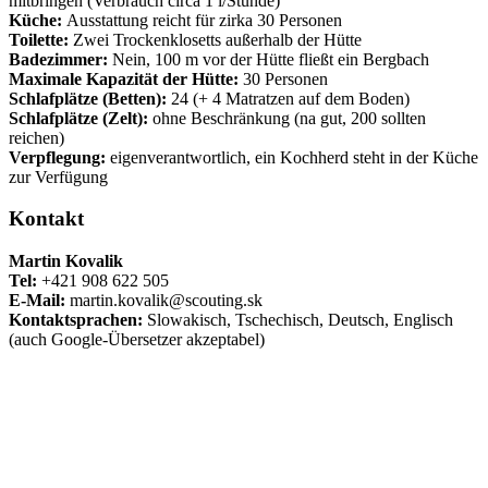
mitbringen (Verbrauch circa 1 l/Stunde)
Küche:
Ausstattung reicht für zirka 30 Personen
Toilette:
Zwei Trockenklosetts außerhalb der Hütte
Badezimmer:
Nein, 100 m vor der Hütte fließt ein Bergbach
Maximale Kapazität der Hütte:
30 Personen
Schlafplätze (Betten):
24 (+ 4 Matratzen auf dem Boden)
Schlafplätze (Zelt):
ohne Beschränkung (na gut, 200 sollten
reichen)
Verpflegung:
eigenverantwortlich, ein Kochherd steht in der Küche
zur Verfügung
Kontakt
Martin Kovalik
Tel:
+421 908 622 505
E-Mail:
martin.kovalik@scouting.sk
Kontaktsprachen:
Slowakisch, Tschechisch, Deutsch, Englisch
(auch Google-Übersetzer akzeptabel)