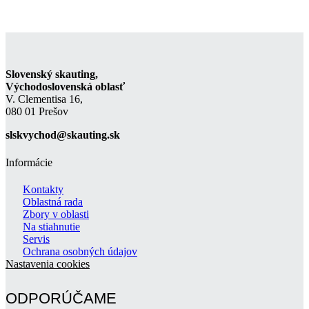
Slovenský skauting,
Východoslovenská oblasť
V. Clementisa 16,
080 01 Prešov
slskvychod@skauting.sk
Informácie
Kontakty
Oblastná rada
Zbory v oblasti
Na stiahnutie
Servis
Ochrana osobných údajov
Nastavenia cookies
ODPORÚČAME