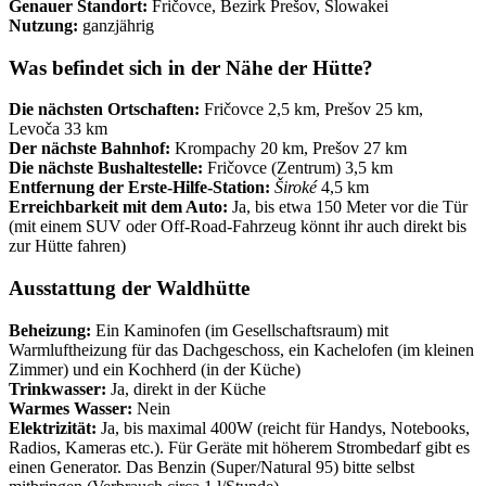
Genauer Standort:
Fričovce, Bezirk Prešov, Slowakei
Nutzung:
ganzjährig
Was befindet sich in der Nähe der Hütte?
Die nächsten Ortschaften:
Fričovce 2,5 km, Prešov 25 km,
Levoča 33 km
Der nächste Bahnhof:
Krompachy 20 km, Prešov 27 km
Die nächste Bushaltestelle:
Fričovce (Zentrum) 3,5 km
Entfernung der Erste-Hilfe-Station:
Široké
4,5 km
Erreichbarkeit mit dem Auto:
Ja, bis etwa 150 Meter vor die Tür
(mit einem SUV oder Off-Road-Fahrzeug könnt ihr auch direkt bis
zur Hütte fahren)
Ausstattung der Waldhütte
Beheizung:
Ein Kaminofen (im Gesellschaftsraum) mit
Warmluftheizung für das Dachgeschoss, ein Kachelofen (im kleinen
Zimmer) und ein Kochherd (in der Küche)
Trinkwasser:
Ja, direkt in der Küche
Warmes Wasser:
Nein
Elektrizität:
Ja, bis maximal 400W (reicht für Handys, Notebooks,
Radios, Kameras etc.). Für Geräte mit höherem Strombedarf gibt es
einen Generator. Das Benzin (Super/Natural 95) bitte selbst