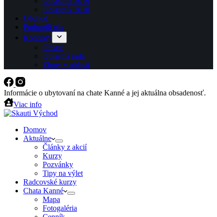
Oblastník 2019
Oblastník 2018
Obchod
Podporili nás
Kontakty
Oblasť
Oblastná rada
Zbory v oblasti
Informácie o ubytovaní na chate Kanné a jej aktuálna obsadenosť.
Viac info
Domov
Aktuálne
Články z akcií
Kurzy
Pozvánky
Tipy na výlet
Radcovské kurzy
Chata Kanné
Mapa
Fotogaléria
Cenník