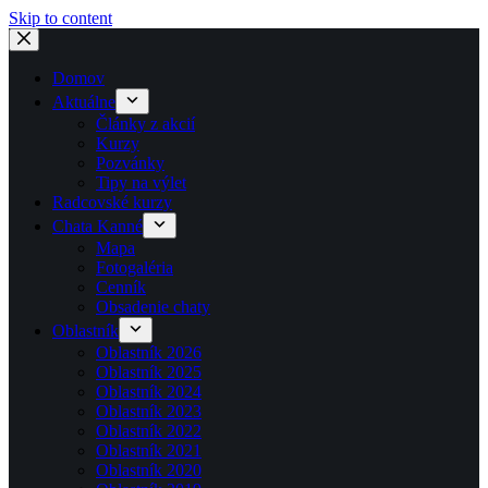
Skip to content
Domov
Aktuálne
Články z akcií
Kurzy
Pozvánky
Tipy na výlet
Radcovské kurzy
Chata Kanné
Mapa
Fotogaléria
Cenník
Obsadenie chaty
Oblastník
Oblastník 2026
Oblastník 2025
Oblastník 2024
Oblastník 2023
Oblastník 2022
Oblastník 2021
Oblastník 2020