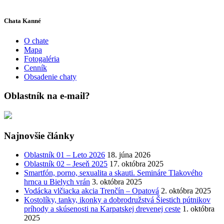
Chata Kanné
O chate
Mapa
Fotogaléria
Cenník
Obsadenie chaty
Oblastník na e-mail?
Najnovšie články
Oblastník 01 – Leto 2026
18. júna 2026
Oblastník 02 – Jeseň 2025
17. októbra 2025
Smartfón, porno, sexualita a skauti. Semináre Tlakového
hrnca u Bielych vrán
3. októbra 2025
Vodácka vlčiacka akcia Trenčín – Opatová
2. októbra 2025
Kostolíky, tanky, ikonky a dobrodružstvá Šiestich pútnikov
príhody a skúsenosti na Karpatskej drevenej ceste
1. októbra
2025