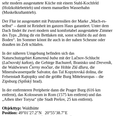
sehr modern ausgestattete Küche mit einem Stahl-Kochfeld
(Holzkohlebetrieb) und einem manuellen Wasserhahn
(Muskelkraftantrieb).
Der Flur ist ausgestattet mit Putzutensilien der Marke „Mach-es-
selbst“ – damit ist Reinheit im ganzen Haus garantiert. Unter dem
Dach findet ihr zwei modern und komfortabel ausgestattete Zimmer
des Typs „Bring dir ein Bettlaken mit, sonst schläfst du auf dem
Boden“. Im Sommer könnt ihr auch in der nahen Scheune oder
draußen im Zelt schlafen.
In der näheren Umgebung befinden sich das
Naturschutzgebiet
Kamenná baba
mit der Lačnov-Schlucht
(
Lačnovský kaňon
), die Gebirge Bachure
ň
, Branisko und
Dreveník
,
die Waldwiesen
Čierny močiar
, die Höhle
Zlá
džura
, die
Mineralwasserquelle Salvator, das Tal Kopytovská dolina, die
Felsenstadt Rajtopiky und die größte Burg Mitteleuropas – die
Zipsburg (Spišský hrad).
In der entfernteren Peripherie dann die Prager Burg (616 km
entfernt), das Kolosseum in Rom (1575 km entfernt) und das
„Athen über Torysa“ (die Stadt Prešov, 25 km entfernt).
Objekttyp:
Waldhütte
Position:
49°01’27.2″N 20°55’38.7″E