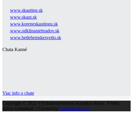
www.skauting.sk
www.skaut.sk
www.koreneskautingu.sk
www.odklinaniehradov.sk
www.betlehemskesvetlo.sk
Chata Kanné
Viac info o chate
Copyright © 2022 Východoslovenská skautská oblasť. Všetky
práva vyhradené. | Created by
Grafitek.sk s.r.o.