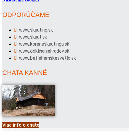
ODPORÚČAME
www.skauting.sk
www.skaut.sk
www.koreneskautingu.sk
www.odklinaniehradov.sk
www.betlehemskesvetlo.sk
CHATA KANNÉ
Viac info o chate