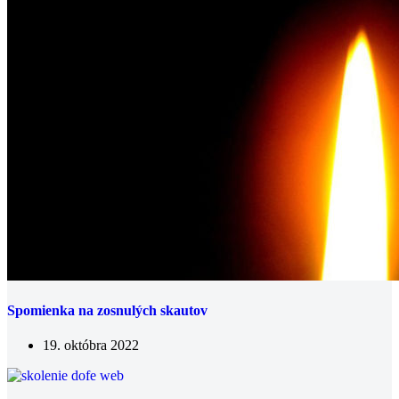
Spomienka na zosnulých skautov
19. októbra 2022