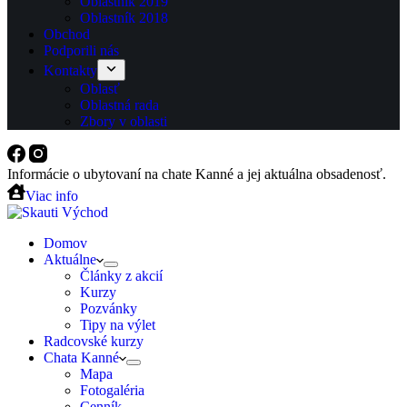
Oblastník 2019
Oblastník 2018
Obchod
Podporili nás
Kontakty
Oblasť
Oblastná rada
Zbory v oblasti
Informácie o ubytovaní na chate Kanné a jej aktuálna obsadenosť.
Viac info
Domov
Aktuálne
Články z akcií
Kurzy
Pozvánky
Tipy na výlet
Radcovské kurzy
Chata Kanné
Mapa
Fotogaléria
Cenník