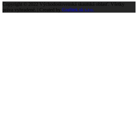
Copyright © 2022 Východoslovenská skautská oblasť. Všetky
práva vyhradené. | Created by
Grafitek.sk s.r.o.