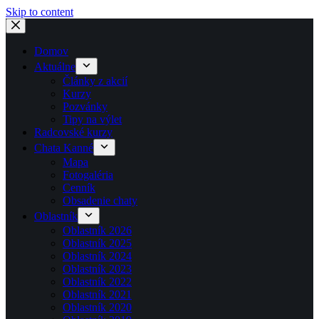
Skip to content
Domov
Aktuálne
Články z akcií
Kurzy
Pozvánky
Tipy na výlet
Radcovské kurzy
Chata Kanné
Mapa
Fotogaléria
Cenník
Obsadenie chaty
Oblastník
Oblastník 2026
Oblastník 2025
Oblastník 2024
Oblastník 2023
Oblastník 2022
Oblastník 2021
Oblastník 2020