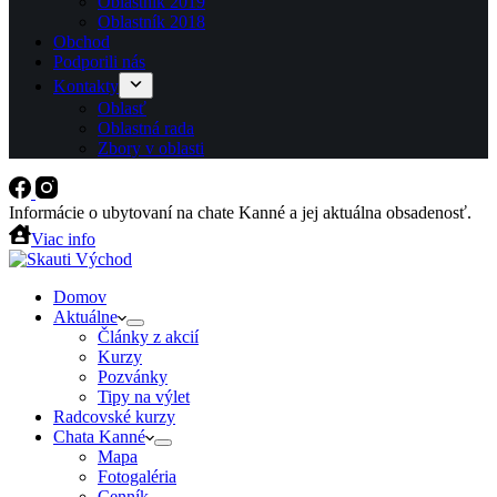
Oblastník 2019
Oblastník 2018
Obchod
Podporili nás
Kontakty
Oblasť
Oblastná rada
Zbory v oblasti
Informácie o ubytovaní na chate Kanné a jej aktuálna obsadenosť.
Viac info
Domov
Aktuálne
Články z akcií
Kurzy
Pozvánky
Tipy na výlet
Radcovské kurzy
Chata Kanné
Mapa
Fotogaléria
Cenník