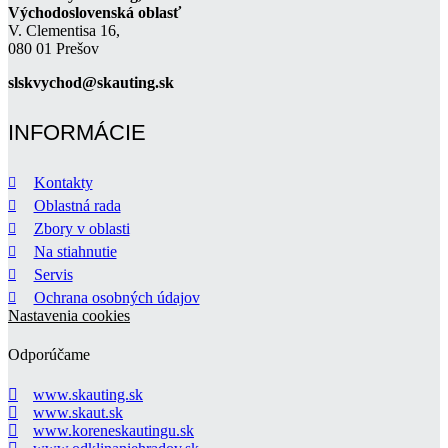
Východoslovenská oblasť
V. Clementisa 16,
080 01 Prešov
slskvychod@skauting.sk
INFORMÁCIE
Kontakty
Oblastná rada
Zbory v oblasti
Na stiahnutie
Servis
Ochrana osobných údajov
Nastavenia cookies
Odporúčame
www.skauting.sk
www.skaut.sk
www.koreneskautingu.sk