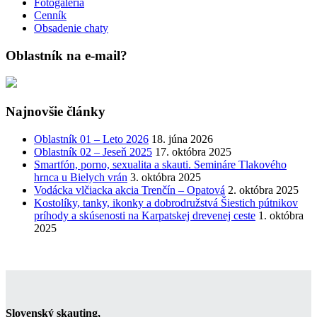
Fotogaléria
Cenník
Obsadenie chaty
Oblastník na e-mail?
Najnovšie články
Oblastník 01 – Leto 2026
18. júna 2026
Oblastník 02 – Jeseň 2025
17. októbra 2025
Smartfón, porno, sexualita a skauti. Semináre Tlakového
hrnca u Bielych vrán
3. októbra 2025
Vodácka vlčiacka akcia Trenčín – Opatová
2. októbra 2025
Kostolíky, tanky, ikonky a dobrodružstvá Šiestich pútnikov
príhody a skúsenosti na Karpatskej drevenej ceste
1. októbra
2025
Slovenský skauting,