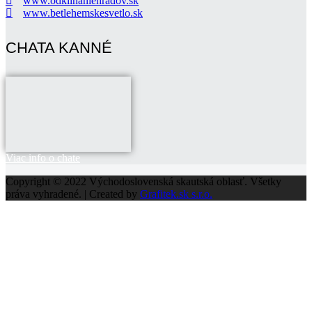
www.odklinaniehradov.sk
www.betlehemskesvetlo.sk
CHATA KANNÉ
Viac info o chate
Copyright © 2022 Východoslovenská skautská oblasť. Všetky
práva vyhradené. | Created by
Grafitek.sk s.r.o.